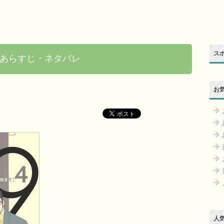
ス
あらすじ・ネタバレ
お
人