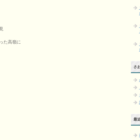
見
った高嶺に
さ
最