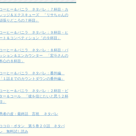
コーヒー＆バニラ ネタバレ：７杯目・カ
レッジ＆エクスキューズ 「リサちゃんの
頑張りどころの７杯目」
コーヒー＆バニラ ネタバレ：９杯目・ヒ
ート＆コンペティション「の９杯目」
コーヒー＆バニラ ネタバレ：８杯目・パ
ッション＆エンカウンター 「宏斗さんの
本心の８杯目」
コーヒー＆バニラ ネタバレ：番外編
「１話までのカウントダウンの番外編」
コーヒー＆バニラ ネタバレ：２杯目・ビ
ター＆コール 「彼を信じたいと思う２杯
目」
愚者の皮：最終話 言祝 ネタバレ
ココロ・ボタン 第５巻２０話 ネタバ
レ 無料試し読み