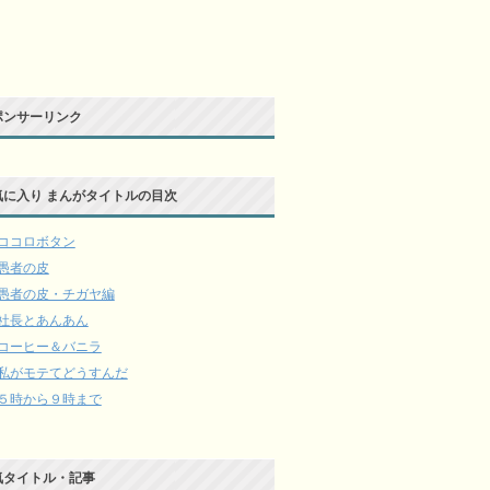
ポンサーリンク
気に入り まんがタイトルの目次
ココロボタン
愚者の皮
愚者の皮・チガヤ編
社長とあんあん
コーヒー＆バニラ
私がモテてどうすんだ
５時から９時まで
気タイトル・記事