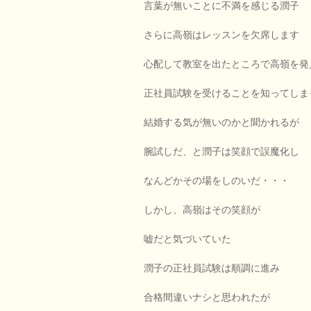
言葉が無いことに不満を感じる潤子
さらに高嶺はレッスンを欠席します
心配して教室を出たところで高嶺を発
正社員試験を受けることを知ってしま
結婚する気が無いのかと聞かれるが
腕試しだ、と潤子は笑顔で誤魔化し
なんどかその場をしのいだ・・・
しかし、高嶺はその笑顔が
嘘だと気づいていた
潤子の正社員試験は順調に進み
合格間違いナシと思われたが