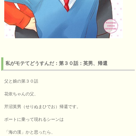
私がモテてどうすんだ：第３０話：英男、帰還
父と娘の第３０話
花依ちゃんの父、
芹沼英男（せりぬまひでお）帰還です。
ボートに乗って現れるシーンは
「海の漢」かと思ったら、