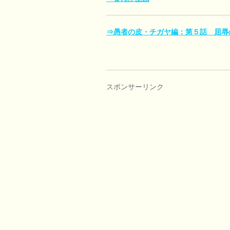
⇒愚者の皮・チガヤ編：第５話 屈辱
スポンサーリンク