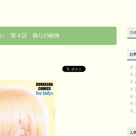
ス
レ：第４話 偽りの献身
お
人