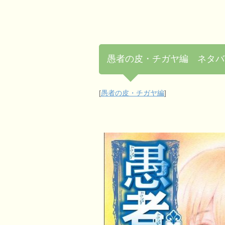
愚者の皮・チガヤ編 ネタバ
[
愚者の皮・チガヤ編
]