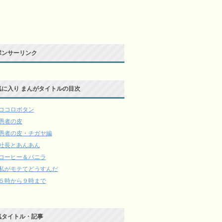
ポンサーリンク
気に入り まんがタイトルの目次
ココロボタン
愚者の皮
愚者の皮・チガヤ編
社長とあんあん
コーヒー＆バニラ
私がモテてどうすんだ
５時から９時まで
気タイトル・記事