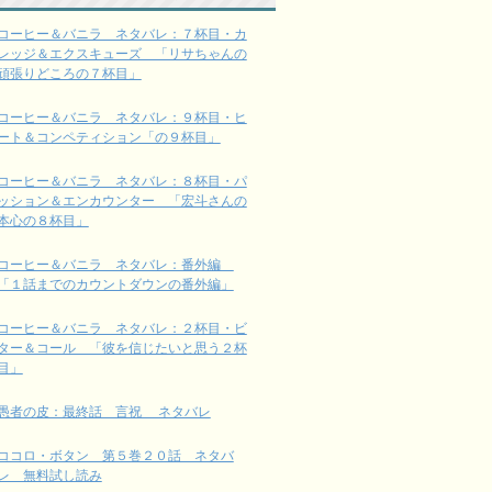
コーヒー＆バニラ ネタバレ：７杯目・カ
レッジ＆エクスキューズ 「リサちゃんの
頑張りどころの７杯目」
コーヒー＆バニラ ネタバレ：９杯目・ヒ
ート＆コンペティション「の９杯目」
コーヒー＆バニラ ネタバレ：８杯目・パ
ッション＆エンカウンター 「宏斗さんの
本心の８杯目」
コーヒー＆バニラ ネタバレ：番外編
「１話までのカウントダウンの番外編」
コーヒー＆バニラ ネタバレ：２杯目・ビ
ター＆コール 「彼を信じたいと思う２杯
目」
愚者の皮：最終話 言祝 ネタバレ
ココロ・ボタン 第５巻２０話 ネタバ
レ 無料試し読み