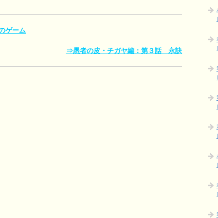
のゲーム
⇒愚者の皮・チガヤ編：第３話 永訣