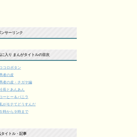
ポンサーリンク
気に入り まんがタイトルの目次
ココロボタン
愚者の皮
愚者の皮・チガヤ編
社長とあんあん
コーヒー＆バニラ
私がモテてどうすんだ
５時から９時まで
気タイトル・記事