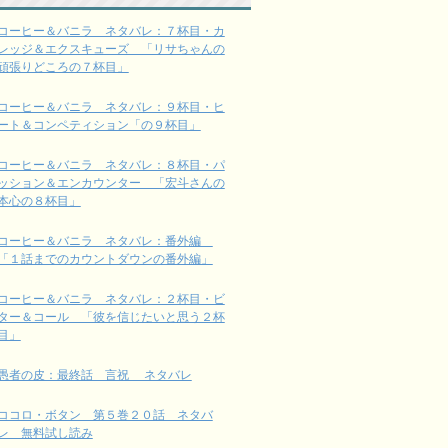
コーヒー＆バニラ ネタバレ：７杯目・カ
レッジ＆エクスキューズ 「リサちゃんの
頑張りどころの７杯目」
コーヒー＆バニラ ネタバレ：９杯目・ヒ
ート＆コンペティション「の９杯目」
コーヒー＆バニラ ネタバレ：８杯目・パ
ッション＆エンカウンター 「宏斗さんの
本心の８杯目」
コーヒー＆バニラ ネタバレ：番外編
「１話までのカウントダウンの番外編」
コーヒー＆バニラ ネタバレ：２杯目・ビ
ター＆コール 「彼を信じたいと思う２杯
目」
愚者の皮：最終話 言祝 ネタバレ
ココロ・ボタン 第５巻２０話 ネタバ
レ 無料試し読み