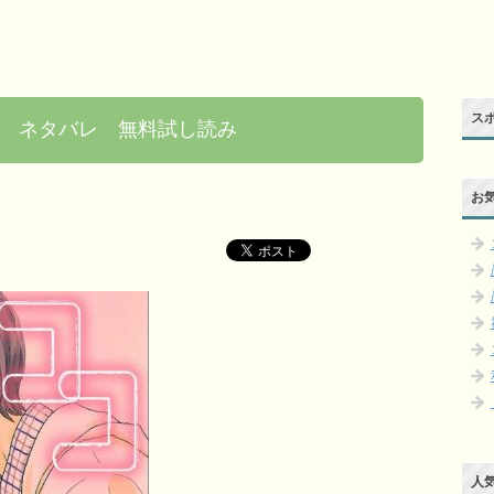
ス
 ネタバレ 無料試し読み
お
人