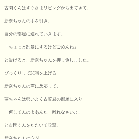
古閑くんはすぐさまリビングから出てきて、
新奈ちゃんの手を引き、
自分の部屋に連れていきます。
「ちょっと乱暴にするけどごめんね」
と告げると、新奈ちゃんを押し倒しました。
びっくりして悲鳴を上げる
新奈ちゃんの声に反応して、
葵ちゃんは勢いよく古賀君の部屋に入り
「何してんのよあんた 離れなさいよ」
と古閑くんをたたいて攻撃。
新奈ちゃんの方が、