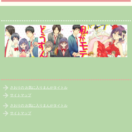
さおりの お気に入りまんがタイトル
サイトマップ
さおりの お気に入りまんがタイトル
サイトマップ