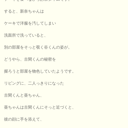
すると、新奈ちゃんは
ケーキで洋服を汚してしまい
洗面所で洗っていると、
別の部屋をそっと覗く谷くんの姿が。
どうやら、古閑くんの秘密を
握ろうと部屋を物色していたようです。
リビングに、二人っきりになった
古閑くんと葵ちゃん、
葵ちゃんは古閑くんにそっと近づくと、
彼の顔に手を添えて、